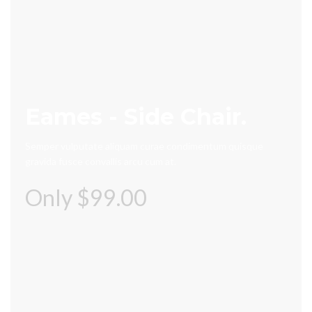
Eames - Side Chair.
Semper vulputate aliquam curae condimentum quisque
gravida fusce convallis arcu cum at.
Only $99.00