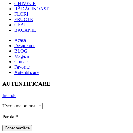
GHIVECE
RĂDĂCINOASE
FLORI
FRUCTE
CEAI
BĂCĂNIE
Acasa
Despre noi
BLOG
Magazin
Contact
Favorite
Autentificare
AUTENTIFICARE
Inchide
Username or email
*
Parola
*
Conectează-te