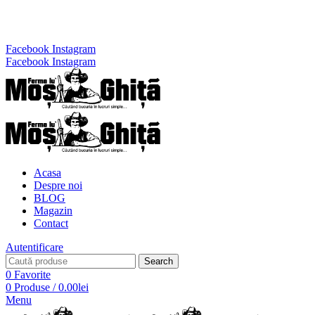
Telefon:
0720.770.456
Facebook
Instagram
Facebook
Instagram
Acasa
Despre noi
BLOG
Magazin
Contact
Autentificare
Search
0
Favorite
0
Produse
/
0.00
lei
Menu