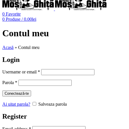
0
Favorite
0
Produse
/
0.00
lei
Contul meu
Acasă
»
Contul meu
Login
Username or email
*
Parola
*
Conectează-te
Ai uitat parola?
Salveaza parola
Register
Email address
*