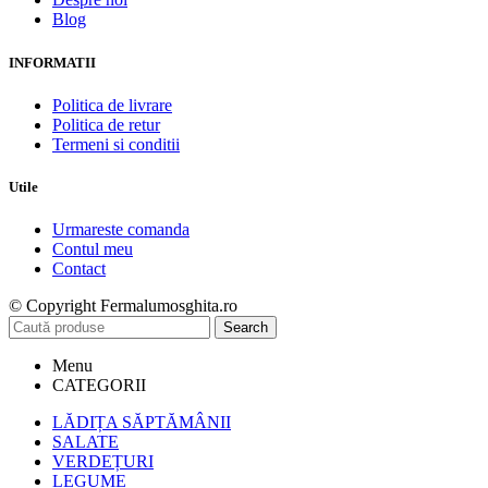
Blog
INFORMATII
Politica de livrare
Politica de retur
Termeni si conditii
Utile
Urmareste comanda
Contul meu
Contact
© Copyright Fermalumosghita.ro
Search
Menu
CATEGORII
LĂDIȚA SĂPTĂMÂNII
SALATE
VERDEȚURI
LEGUME